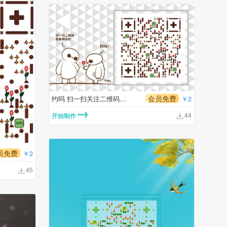
会员免费
约吗 扫一扫关注二维码模板在线生成
￥2
→
44
开始制作
员免费
￥2
45