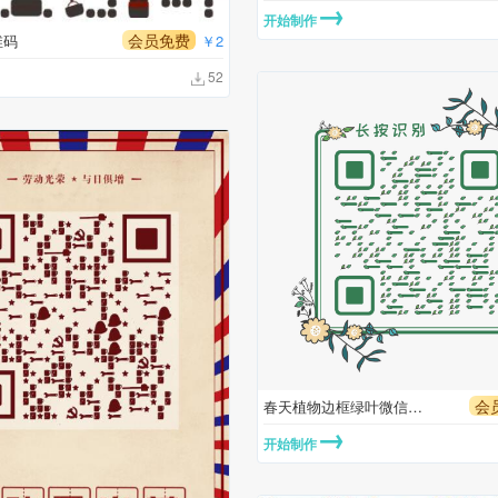
→
开始制作
会员免费
维码
￥2
52
会
春天植物边框绿叶微信名片二维码
→
开始制作