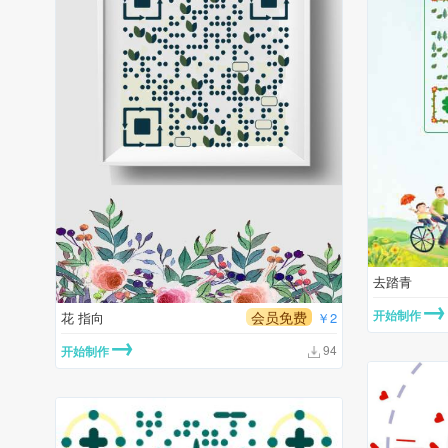
去踏青
→
开始制作
会员免费
花 指向
￥2
→
94
开始制作