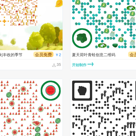
会员免费
会
秋|丰收的季节
￥2
夏天荷叶青蛙创意二维码
→
35
开始制作