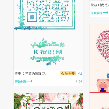
→
开始制作
会员免费
春季 文艺简约清新 花藤长按识别二维码在线生成制作模板
￥2
→
64
开始制作