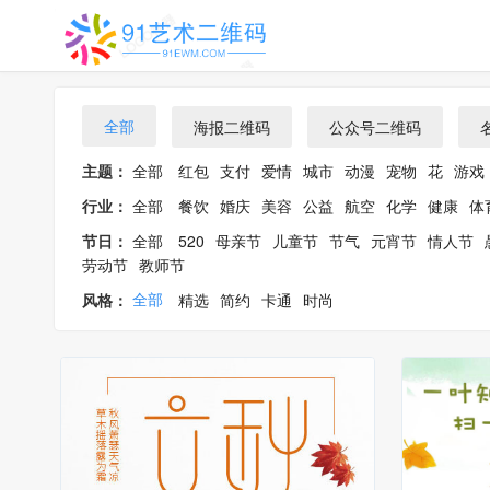
全部
海报二维码
公众号二维码
主题：
全部
红包
支付
爱情
城市
动漫
宠物
花
游戏
行业：
全部
餐饮
婚庆
美容
公益
航空
化学
健康
体
节日：
全部
520
母亲节
儿童节
节气
元宵节
情人节
劳动节
教师节
全部
风格：
精选
简约
卡通
时尚