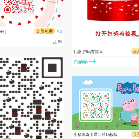
会员免费
识别
￥2
86
会
礼物 扫码有惊喜
→
开始制作
会
小猪佩奇卡通二维码模板