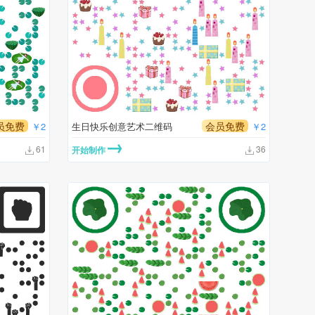
员免费
会员免费
￥2
生日快乐创意艺术二维码
￥2
→
61
36
开始制作