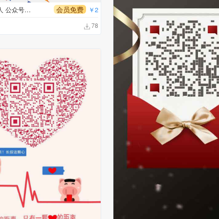
会员免费
旅游 时尚达人 公众号长按指纹识别二维码在线生成
￥2
78