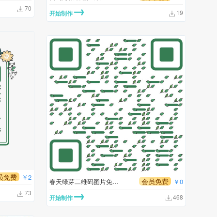
→
70
19
开始制作
员免费
￥2
会员免费
春天绿芽二维码图片免费生成
￥0
→
73
468
开始制作